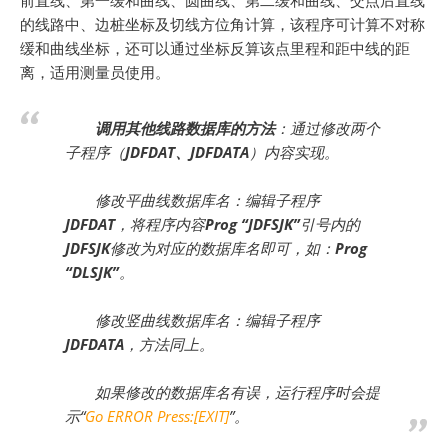
前直线、第一缓和曲线、圆曲线、第二缓和曲线、交点后直线
的线路中、边桩坐标及切线方位角计算，该程序可计算不对称
缓和曲线坐标，还可以通过坐标反算该点里程和距中线的距
离，适用测量员使用。
调用其他线路数据库的方法
：通过修改两个
子程序（
JDFDAT、JDFDATA
）内容实现。
修改平曲线数据库名：编辑子程序
JDFDAT
，将程序内容
Prog “JDFSJK”
引号内的
JDFSJK
修改为对应的数据库名即可，如：
Prog
“DLSJK”
。
修改竖曲线数据库名：编辑子程序
JDFDATA
，方法同上。
如果修改的数据库名有误，运行程序时会提
示“
Go ERROR Press:[EXIT]
”。