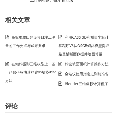
工作的理论、技术和方法
相关文章
高标准农田建设项目竣工测
利用CASS 3D和测量坐标计
量的工作要点与成果要求
算程序V6从OSGB倾斜模型提取
路基横断面数据并绘图算量
在倾斜摄影三维模型上，基
斜坡坡面面积计算操作方法
于已知坐标快速构建桥墩模型的
全站仪使用指南之测前准备
方法
Blender三维坐标计算程序
评论