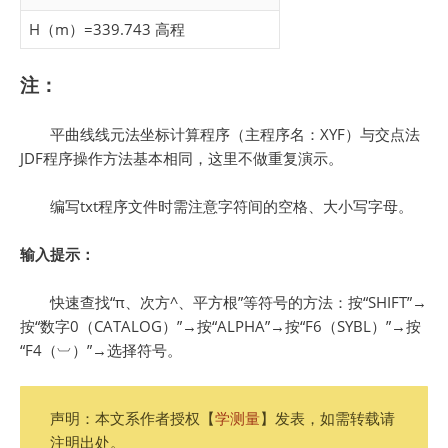
H（m）=339.743 高程
注：
平曲线线元法坐标计算程序（主程序名：XYF）与交点法
JDF程序操作方法基本相同，这里不做重复演示。
编写txt程序文件时需注意字符间的空格、大小写字母。
输入提示：
快速查找“π、次方^、平方根”等符号的方法：按“SHIFT”→
按“数字0（CATALOG）”→按“ALPHA”→按“F6（SYBL）”→按
“F4（︺）”→选择符号。
声明：本文系作者授权【
学测量
】发表，如需转载请
注明出处。