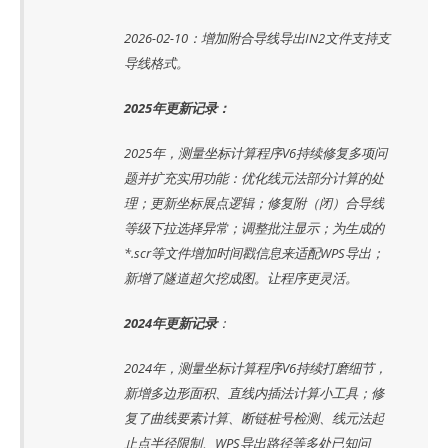
2026-02-10：增加附合导线导出IN2文件支持支
导线格式。
2025年更新记录：
2025年，测量坐标计算程序V6持续修复多项问
题并扩充实用功能：优化线元法部分计算的处
理；更新坐标展点逻辑；修复附（闭）合导线
等级下拉选择异常；调整批注显示；为生成的
*.scr等文件增加时间戳信息来适配WPS导出；
新增了隧道超欠挖成图。让程序更灵活。
2024年更新记录
：
2024年，测量坐标计算程序V6持续打磨细节，
新增多边形面积、直线内插法计算小工具；修
复了曲线要素计算、断链桩号检测、线元法起
止点半径限制、WPS导出路径等多处已知问