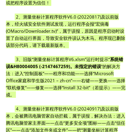
或把程序设置为信任！
2、测量坐标计算程序软件V6.0 (20220817)及以前版
本，经火绒安全软件测试发现，运行程序会报“宏病毒
(OMacro/Downloader.tv)”，属于误报，原因是程序启动时设
置了自动运行界面，导致安全软件误认为木马。程序现已删除
该部分代码，请下载最新版本。
3、旧版“测量坐标计算程序V6.xlsm”运行时提示“
系统错
误&H80004005 (-2147467259)。未指定的错误
”的解决方
法：进入“控制面板”——程序和功能——选择“Microsoft
Office家庭和学生版2021 – zh-cn”——右键——更换——选择
“联机修复”——修复——选择“Install 32-bit”（若提示）——完
成。
4、测量坐标计算程序软件V6.0 (20240917)及以前版
本，会被腾讯电脑管家自动拦截，属于误报，解决办法：进入
腾讯电脑管家主界面——点击“更多安全项”图标——点击“信任
区”——点击“添加文件夹或文件”——把“测量坐标计算程序