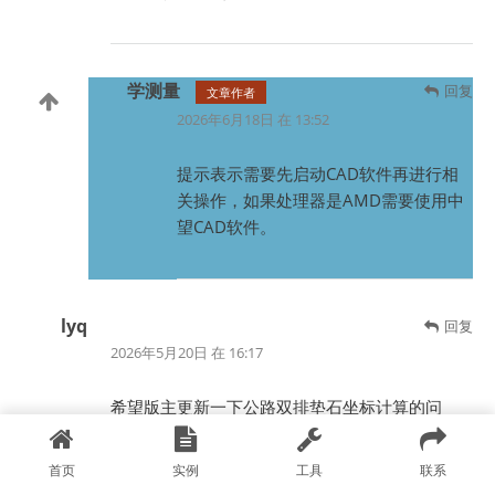
学测量
回复
文章作者
2026年6月18日 在 13:52
提示表示需要先启动CAD软件再进行相
关操作，如果处理器是AMD需要使用中
望CAD软件。
lyq
回复
2026年5月20日 在 16:17
希望版主更新一下公路双排垫石坐标计算的问
题，用你这个算双排的有点偏差，好像是垫石轴
线基准线选取会影响坐标计算结果，只是在曲线
首页
实例
工具
联系
段会出现小问题。