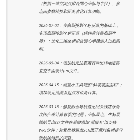
（根据三维空间点拟合圆心坐标与半径）、多
点四参数转换和距离改化计算功能。
2026-07-02：在高斯投影坐标反算的基础上，
实现高斯投影坐标正算（经纬度转换高斯坐
标）；优化二维坐标拟合圆心半径输入位数限
制。
2026-05-04：增加线元法要素表导出纬地道路
立交平面设计pm文件。
2026-04-15：测量小工具增加“斜坡坡面面积”；
增加线元法圆弧起点方位角计算。
2026-03-18：修复附合导线遇见回头线路致角
度闭合差计算有误的问题；坐标展点、坐标展
线的导出scr文件在后缀添加“后缀名”以支持
WPS软件；修复坐标展点SCR因开启对象捕捉导
致线段错乱的问题。