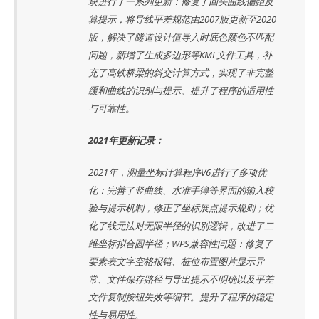
块进行了一系列更新：修复了回头曲线偏距反
算提示，将导线平差规范由2007版更新至2020
版，解决了隧道设计值导入时底色颜色不匹配
问题，新增了生成多边形等KML文件工具，补
充了高铁桥梁的斜交计算方式，实现了非完整
缓和曲线的识别与提示。提升了程序的适用性
与可靠性。
2021年更新记录：
2021年，测量坐标计算程序V6进行了多项优
化：完善了竖曲线、水准手簿等界面的输入校
验与提示机制，修正了坐标展点提示规则；优
化了线元法对无限半径的识别逻辑，改进了二
维坐标拟合圆半径；WPS兼容性问题：修复了
要素表文字空格报错、桩位布置图片显示异
常、文件保存路径与导出提示不明确以及平差
文件复制按钮失效等细节。提升了程序的稳定
性与易用性。