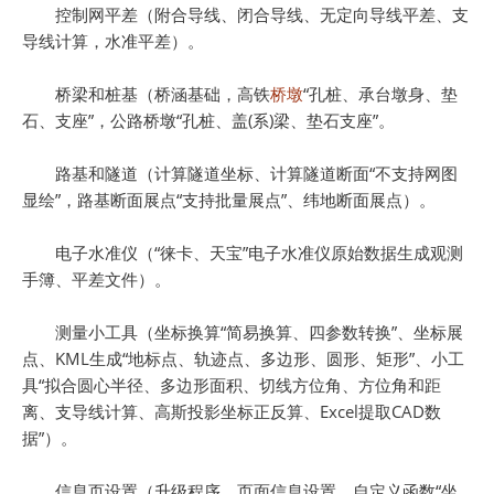
控制网平差（附合导线、闭合导线、无定向导线平差、支
导线计算，水准平差）。
桥梁和桩基（桥涵基础，高铁
桥墩
“孔桩、承台墩身、垫
石、支座”，公路桥墩“孔桩、盖(系)梁、垫石支座”。
路基和隧道（计算隧道坐标、计算隧道断面“不支持网图
显绘”，路基断面展点“支持批量展点”、纬地断面展点）。
电子水准仪（“徕卡、天宝”电子水准仪原始数据生成观测
手簿、平差文件）。
测量小工具（坐标换算“简易换算、四参数转换”、坐标展
点、KML生成“地标点、轨迹点、多边形、圆形、矩形”、小工
具“拟合圆心半径、多边形面积、切线方位角、方位角和距
离、支导线计算、高斯投影坐标正反算、Excel提取CAD数
据”）。
信息页设置（升级程序、页面信息设置、自定义函数“坐