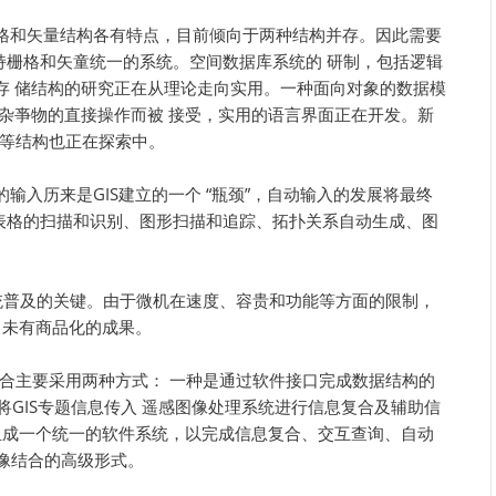
格和矢量结构各有特点，目前倾向于两种结构并存。因此需要
持栅格和矢童统一的系统。空间数据库系统的 研制，包括逻辑
存 储结构的研究正在从理论走向实用。一种面向对象的数据模
杂亊物的直接操作而被 接受，实用的语言界面正在开发。新
”等结构也正在探索中。
输入历来是GIS建立的一个 “瓶颈”，自动输入的发展将最终
性表格的扫描和识别、图形扫描和追踪、拓扑关系自动生成、图
统普及的关键。由于微机在速度、容贵和功能等方面的限制，
尚未有商品化的成果。
感结合主要采用两种方式： 一种是通过软件接口完成数据结构的
将GIS专题信息传入 遥感图像处理系统进行信息复合及辅助信
组成一个统一的软件系统，以完成信息复合、交互查询、自动
图像结合的高级形式。