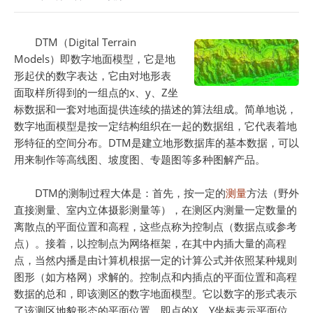
DTM（Digital Terrain
Models）即数字地面模型，它是地
形起伏的数字表达，它由对地形表
面取样所得到的一组点的x、y、Z坐
标数据和一套对地面提供连续的描述的算法组成。简单地说，
数字地面模型是按一定结构组织在一起的数据组，它代表着地
形特征的空间分布。DTM是建立地形数据库的基本数据，可以
用来制作等高线图、坡度图、专题图等多种图解产品。
DTM的测制过程大体是：首先，按一定的
测量
方法（野外
直接测量、室内立体摄影测量等），在测区内测量一定数量的
离散点的平面位置和高程，这些点称为控制点（数据点或参考
点）。接着，以控制点为网络框架，在其中内插大量的高程
点，当然内播是由计算机根据一定的计算公式并依照某种规则
图形（如方格网）求解的。控制点和内插点的平面位置和高程
数据的总和，即该测区的数字地面模型。它以数字的形式表示
了该测区地貌形态的平面位置，即点的X、Y坐标表示平面位