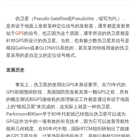
伪卫星（Pseudo-Satellite或Pseudolite，缩写为PL），
是布设于地面上发射某种定位信号的发射器，通常都是发射类
似于
GPS
的信号。也正因为这个原因，通常所说的伪卫星都是
针对GPS所设计的伪卫星。当然，也有极少数伪卫星其信号是
模拟Galileo或者GLONASS系统的，甚至某些特殊用途的伪卫
星采用的是自定义的定位信号格式。
发展历史
事实上，伪卫星的使用比GPS本身还要早。在70年代的
GPS初期预研阶段，美国国防部发射其第一颗GPS之前，所有
的概念测试和GPS接收机的原理验证工作都是通过布设于地面
上的“模拟卫星”来完成的，这实际上就是一种伪卫星。
Parkinson和Klein早于80年代初就已经指出伪卫星可以成为
GPS运作当中的一项有效的补充技术，因为它可以改善导航性
能和几何精度。在80年代中期，国际RTCM组织研制出了能接
收GPS卫星信号、计算伪距和伪距改正、并能以每秒50比特的