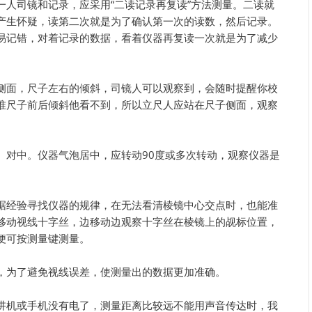
一人司镜和记录，应采用“二读记录再复读”方法测量。二读就
产生怀疑，读第二次就是为了确认第一次的读数，然后记录。
易记错，对着记录的数据，看着仪器再复读一次就是为了减少
侧面，尺子左右的倾斜，司镜人可以观察到，会随时提醒你校
准尺子前后倾斜他看不到，所以立尺人应站在尺子侧面，观察
、对中。仪器气泡居中，应转动90度或多次转动，观察仪器是
据经验寻找仪器的规律，在无法看清棱镜中心交点时，也能准
移动视线十字丝，边移动边观察十字丝在棱镜上的觇标位置，
便可按测量键测量。
，为了避免视线误差，使测量出的数据更加准确。
讲机或手机没有电了，测量距离比较远不能用声音传达时，我