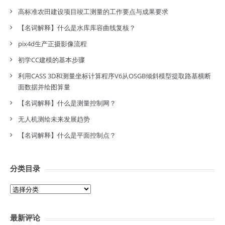
高标准农田建设项目竣工测量的工作要点与成果要求
【名词解释】什么是水库库容曲线复核？
pix4d生产正摄影像流程
初学CC建模的基本步骤
利用CASS 3D和测量坐标计算程序V6从OSGB倾斜模型提取路基横断
面数据并绘图算量
【名词解释】什么是测量控制网？
无人机测绘未来发展趋势
【名词解释】什么是平面控制点？
分类目录
分
类
目
最新评论
录