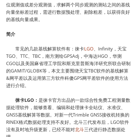
位观测值或差分观测值，求解两个同步观测的测站之间的基线
向量坐标差过程，需进行数据预处理、剔除粗差，以获得良好
的基线向量成果。
简介
常见的几款基线解算软件有：徕卡
LGO
、Infinity，天宝
TGO、TTC、TBC，南方测绘GPSAdj，中海达HGO，华测
CGO以及美国麻省理工学院和斯克里普斯海洋研究所联合研制
的GAMIT/GLOBK等，本文主要围绕天宝TBC软件的基线解算
&网平差以及运用第三方软件科傻GPS网平差软件的使用方法
进行介绍。
徕卡LGO：
是徕卡官方出品的一款综合性免费工程测量数
据处理软件，能够查看、编辑和处理徕卡全站仪、水准仪、
GNSS基线解算等数据。对新一代Trimble GNSS接收机转换的
RINEX格式数据处理支持不友好。北斗三代发布后，LGO软件
没有及时地升级更新，已经不能对
北斗
三代进行静态数据处
理。