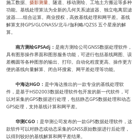
施工数据、
摄影测量
、隧道、移动测绘、工地土方搬运等多种
功能。基线处理算法为全新的几何关系滤波器、独立电离层滤
波器……组合运算。商业授权，高效基线处理和网平差。基线
解算支持GPS/GLONASS/北斗/伽利略/QZSS 五个星座的解
算。
南方测绘GPSAdj：
是南方测绘公司GNSS数据处理软件，
具有图形操作界面和图形服务功能，可进行包括基线网图、误
差椭圆等各种图形的输出、打印。自动化程度更高、操作更方
便的基线向量解算、闭合环搜索、网平差处理等功能。
中海达HGO：
是中海达推出的一款专业的基线处理软
件，是基于HSD2003数据处理软件包开发的新一代软件，可
以对采集的GPS数据进行处理，包括静态GPS数据处理和动态
GPS处理，支持基线计算和网平差。
华测CGO：
是华测公司发布的一款GPS数据处理软件，这
款软件可以对静态或动态采集的GNSS原始数据进行后处理，
以得到较好的基线解算和网平差结果。