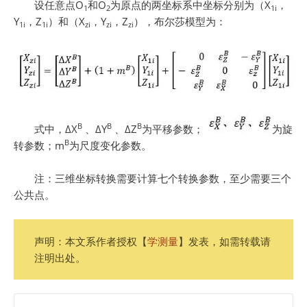
设任意点O
和O
为原点的两坐标系中坐标分别为（X
，
1
2
1i
Y
，Z
）和（X
，Y
，Z
），布尔莎模型为：
1i
1i
zi
zi
zi
B
B
B
式中，∆X
、∆Y
、∆Z
为平移参数；
为旋
B
转参数；m
为尺度变化参数。
注：三维坐标转换需要计算七个转换参数，至少需要三个
公共点。
声明：本文系作者授权【
学测量
】发表，如需转载请
注明出处。