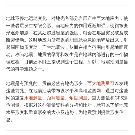
地球不停地运动变化，对地壳各部分岩层产生巨大地应力，使
一些岩层发生褶皱变形。当地应力的作用逐渐加强，使褶皱变
形逐渐加剧，在某处超过岩层的强度，就会在那里突发破裂或
断裂错动。这时地应力所积累的能量就会急剧地释放出来，引
起周围物质变动，产生地震波，从而在相当范围内引起地面震
动。称为地震。地震的孕育和发生是在地球内部进行的一个物
理过程，目前还不能直接观测这个过程。所以，地震预测是当
代的科学难题之一。
地震是有预兆的，震前必然有地壳形变，而
大地测量
可以发现
这些前兆。在地震活动带布设水平和高程监测网，通过对这些
网的重复
水准测量
、
距离测量
、
角度测量
、重力测量和GPS定
位测量。根据对这些测量资料的分析和比对，就可以了解地壳
水平形变和垂直形变的大小及趋势，为地震预测提供形变信
息。