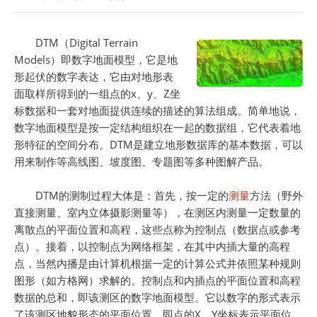
DTM（Digital Terrain
Models）即数字地面模型，它是地
形起伏的数字表达，它由对地形表
面取样所得到的一组点的x、y、Z坐
标数据和一套对地面提供连续的描述的算法组成。简单地说，
数字地面模型是按一定结构组织在一起的数据组，它代表着地
形特征的空间分布。DTM是建立地形数据库的基本数据，可以
用来制作等高线图、坡度图、专题图等多种图解产品。
DTM的测制过程大体是：首先，按一定的
测量
方法（野外
直接测量、室内立体摄影测量等），在测区内测量一定数量的
离散点的平面位置和高程，这些点称为控制点（数据点或参考
点）。接着，以控制点为网络框架，在其中内插大量的高程
点，当然内播是由计算机根据一定的计算公式并依照某种规则
图形（如方格网）求解的。控制点和内插点的平面位置和高程
数据的总和，即该测区的数字地面模型。它以数字的形式表示
了该测区地貌形态的平面位置，即点的X、Y坐标表示平面位