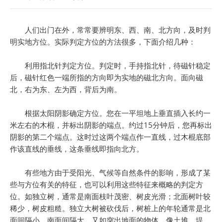
人们出门在外，常常要辨明东、西、南、北方向，及时判
明实地方位。实际判定方位的方法很多，下面介绍几种：
利用指北针判定方位。判定时，手持指北针，待磁针稳定
后，磁针红色一端所指的方向即为实地的磁北方向。面向磁
北，右为东、左为西，背后为南。
根据太阳阴影确定方位。您在一平坦地上垂直插入长约一
米左右的木棍，并标出阴影的端点。约过15分钟后，您再标出
阴影的第二个端点。这时过这两个端点作一直线，过木棍底部
作该直线的垂线，这条垂线即指向北方。
有些地方由于受阳光、气候等自然条件的影响，形成了某
些与方位有关的特征，也可以利用这些特征来概略的判定方
位。如独立树，通常是南面枝叶茂密、树皮光滑；北面树叶较
稀少，树皮粗糙。独立大树被砍伐后，树桩上的年轮通常是北
面间隔小，南面间隔大。又如突出地面的物体，像土堆、堤