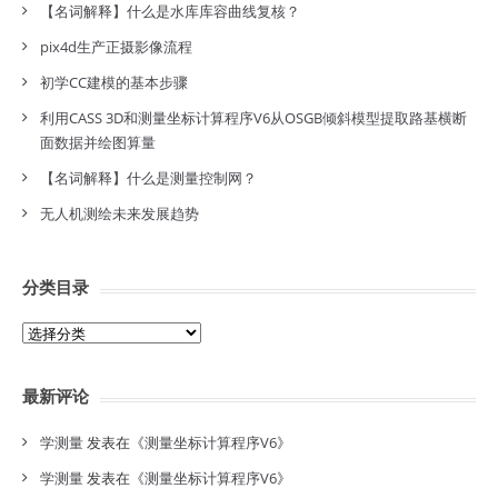
【名词解释】什么是水库库容曲线复核？
pix4d生产正摄影像流程
初学CC建模的基本步骤
利用CASS 3D和测量坐标计算程序V6从OSGB倾斜模型提取路基横断
面数据并绘图算量
【名词解释】什么是测量控制网？
无人机测绘未来发展趋势
分类目录
分
类
目
最新评论
录
学测量
发表在《
测量坐标计算程序V6
》
学测量
发表在《
测量坐标计算程序V6
》