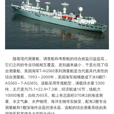
随着现代测量船、调查船和考察船的综合效益日益提高，
它们之间的专业功能相互覆盖、差别越来越小，于是出现了综
合测量船。美国海军T-AGS60系列测量船是当代最具代表性的
综合测量船。1993～2000年，美国海军相继建成下水6艘(T-
AGS60～T-AGS65)。该船采用常规船型，满载排水量 5300
吨，主尺度为75.1×22.9×7.3米，经济航速16节，续航力
10000海里，自给力60天。船上有总面积370米2的海道测
量、水文气象、水声物理、海洋生物等实验室，配有2艘专业
测量艇和1艘深海作业遥控潜水器。该船的综合测量系统由美
国海军和罗德岛大学联合设计。