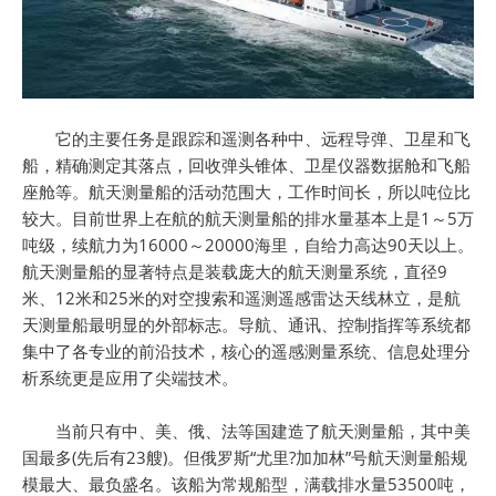
它的主要任务是跟踪和遥测各种中、远程导弹、卫星和飞
船，精确测定其落点，回收弹头锥体、卫星仪器数据舱和飞船
座舱等。航天测量船的活动范围大，工作时间长，所以吨位比
较大。目前世界上在航的航天测量船的排水量基本上是1～5万
吨级，续航力为16000～20000海里，自给力高达90天以上。
航天测量船的显著特点是装载庞大的航天测量系统，直径9
米、12米和25米的对空搜索和遥测遥感雷达天线林立，是航
天测量船最明显的外部标志。导航、通讯、控制指挥等系统都
集中了各专业的前沿技术，核心的遥感测量系统、信息处理分
析系统更是应用了尖端技术。
当前只有中、美、俄、法等国建造了航天测量船，其中美
国最多(先后有23艘)。但俄罗斯“尤里?加加林”号航天测量船规
模最大、最负盛名。该船为常规船型，满载排水量53500吨，