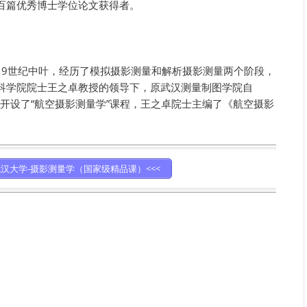
百篇优秀博士学位论文获得者。
于19世纪中叶，经历了模拟摄影测量和解析摄影测量两个阶段，
科学院院士王之卓教授的领导下，原武汉测量制图学院自
，开设了“航空摄影测量学”课程，王之卓院士主编了《航空摄影
。
武汉大学-摄影测量学（国家级精品课）<<<