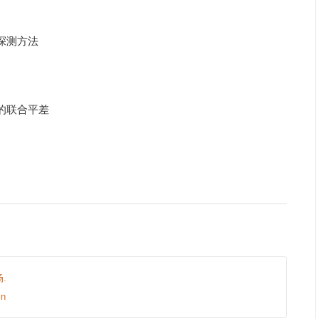
差探测方法
值的联合平差
.
n